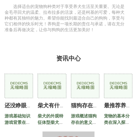
选择适合的宠物狗种类对于享受养犬生活至关重要。无论是
金毛寻回犬的温柔、拉布拉多的活泼，还是柯基的可爱，每种犬
种都有其独特的魅力。希望你能找到最适合自己的狗狗，享受与
它们相伴的快乐时光！养狗是一项长期的责任与承诺，请在充分
准备后再做决定，让你与狗狗的生活更加美好！
资讯中心
还没睁眼的小狗怎么养活
柴犬有什么特征
猫狗存在的意义是什么
最推荐养的宠物品种
游戏基础知识
柴犬的外观特
游戏概述猫狗
宠物的基本分
游戏背景在游
征体型柴犬属
存在的意义是
类在深入探讨
戏的世界里，
于小型犬，成
什么是一款独
具体宠物之
小狗刚刚出
年柴犬的体重
特的解谜冒险
前，我们先了