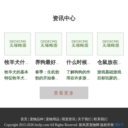
资讯中心
牧羊犬什么品种最好
养狗最好的季节是几月份
什么时候养狗合适
仓鼠放在哪里能旺财
牧羊犬的基本
春季：生机勃
了解狗狗的作
游戏基础游戏
特征牧羊犬通
勃的开始春天
用在许多游戏
目标玩家的主
常被训练用来
通常被视为养
中，狗狗不仅
要目标是通过
协助放牧、驱
狗的最佳季节
仅是可爱的宠
养殖和销售仓
查看更多
赶和保护牲
之一。随着气
物，它们还扮
鼠来赚取金
畜。这些犬种
温的回升，自
演着重要的角
币，最终实现
普遍具有以下
然界开始复
色。狗狗可以
店铺的繁荣。
特点聪明：牧
苏，万物生
帮助玩家完成
玩家需要管理
首页 | 宠物品种 | 宠物用品 | 萌宠资讯 | 关于我们 | 联系我们
羊犬通常智商
长，狗狗也更
任务、提供陪
资源，合理安
Copyright 2015-2026 fzxfjx.com All Rights Reserved. 新风景宠物网 版权所有
鄂ICP
较高，学习能
加活跃。温暖
伴、增强战斗
排仓鼠的生活